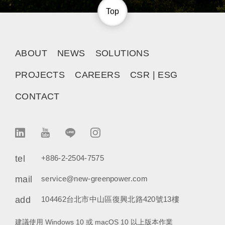
Top
ABOUT
NEWS
SOLUTIONS
PROJECTS
CAREERS
CSR | ESG
CONTACT
tel
+886-2-2504-7575
mail
service@new-greenpower.com
add
104462台北市中山區復興北路420號13樓
建議使用 Windows 10 或 macOS 10 以上版本作業