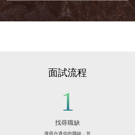
面試流程
1
找尋職缺
搜尋合適你的職缺，並