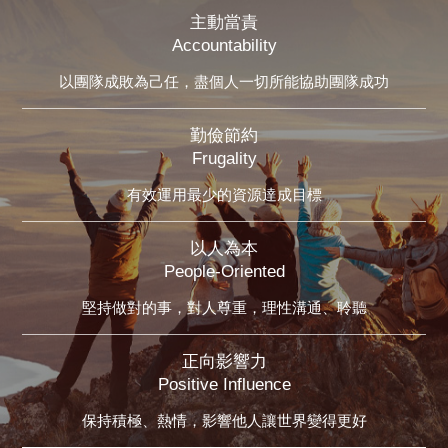
主動當責
Accountability
以團隊成敗為己任，盡個人一切所能協助團隊成功
勤儉節約
Frugality
有效運用最少的資源達成目標
以人為本
People-Oriented
堅持做對的事，對人尊重，理性溝通、聆聽
正向影響力
Positive Influence
保持積極、熱情，影響他人讓世界變得更好