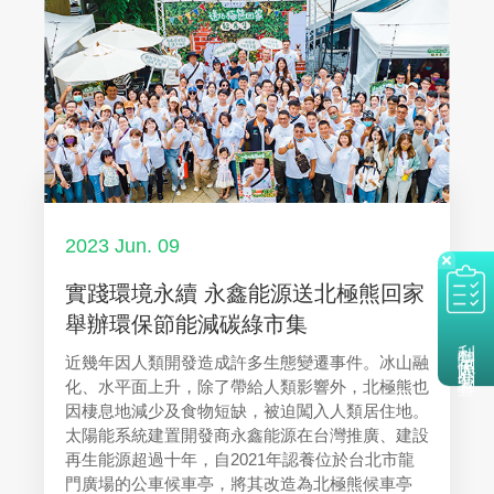
2023 Jun. 09
實踐環境永續 永鑫能源送北極熊回家
舉辦環保節能減碳綠市集
利害關係人問卷調查
近幾年因人類開發造成許多生態變遷事件。冰山融
化、水平面上升，除了帶給人類影響外，北極熊也
因棲息地減少及食物短缺，被迫闖入人類居住地。
太陽能系統建置開發商永鑫能源在台灣推廣、建設
再生能源超過十年，自2021年認養位於台北市龍
門廣場的公車候車亭，將其改造為北極熊候車亭