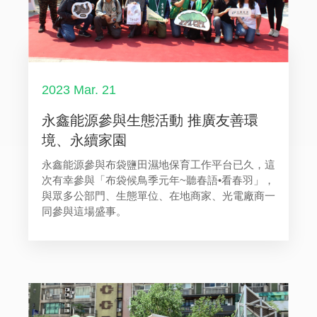
2023 Mar. 21
永鑫能源參與生態活動 推廣友善環
境、永續家園
永鑫能源參與布袋鹽田濕地保育工作平台已久，這
次有幸參與「布袋候鳥季元年~聽春語•看春羽」，
與眾多公部門、生態單位、在地商家、光電廠商一
同參與這場盛事。