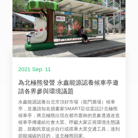
2021 Sep. 11
為北極熊發聲 永鑫能源認養候車亭邀
請各界參與環境議題
永鑫能源認養台北市頂好市場（龍門廣場）候車
亭，並邀請知名插畫家SMART莊信棠設計北極熊
候車亭，將北極熊出現在都市叢林的意象透過改造
候車亭傳遞給社會大眾。呼籲大家正視環境生態議
題，鼓勵民眾徒步自行或搭乘大眾交通工具，達到
節能減碳的目的，送北極熊回家。