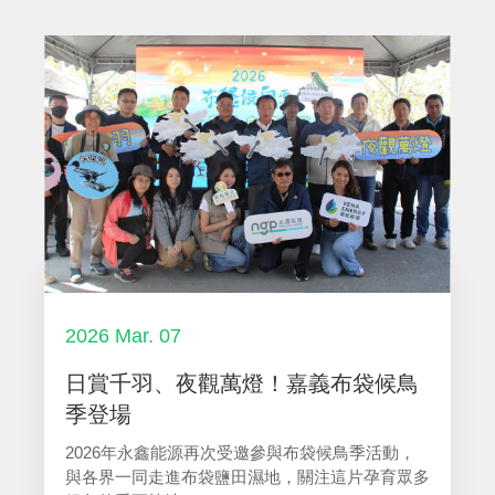
2026 Mar. 07
日賞千羽、夜觀萬燈！嘉義布袋候鳥
季登場
2026年永鑫能源再次受邀參與布袋候鳥季活動，
與各界一同走進布袋鹽田濕地，關注這片孕育眾多