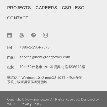
PROJECTS
CAREERS
CSR | ESG
CONTACT
tel
+886-2-2504-7575
mail
service@new-greenpower.com
add
104462台北市中山區復興北路420號13樓
建議使用 Windows 10 或 macOS 10 以上版本作業
系統，以獲得最佳瀏覽體驗。
Copyright © New-greenpower. All Rights Reserved. Designed by
WDD
Privacy Policy