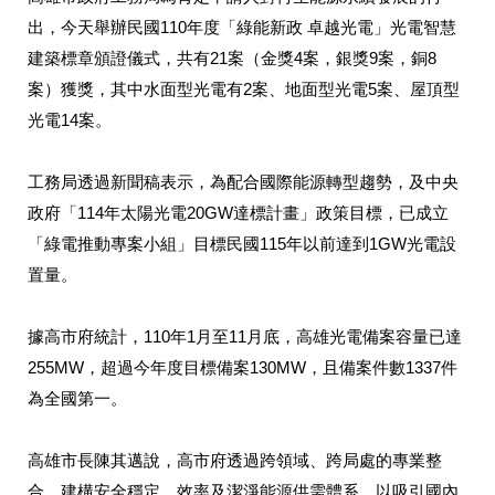
出，今天舉辦民國110年度「綠能新政 卓越光電」光電智慧
建築標章頒證儀式，共有21案（金獎4案，銀獎9案，銅8
案）獲獎，其中水面型光電有2案、地面型光電5案、屋頂型
光電14案。
工務局透過新聞稿表示，為配合國際能源轉型趨勢，及中央
政府「114年太陽光電20GW達標計畫」政策目標，已成立
「綠電推動專案小組」目標民國115年以前達到1GW光電設
置量。
據高市府統計，110年1月至11月底，高雄光電備案容量已達
255MW，超過今年度目標備案130MW，且備案件數1337件
為全國第一。
高雄市長陳其邁說，高市府透過跨領域、跨局處的專業整
合，建構安全穩定、效率及潔淨能源供需體系，以吸引國內