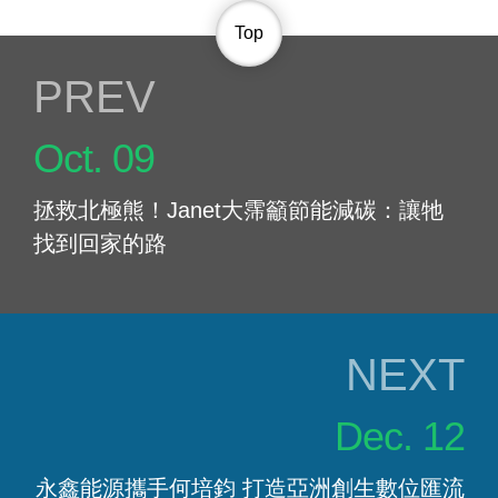
高市府宣布綠電衝全國第一 今年超標1.96倍
Top
【中國時報】
PREV NEWS
高雄綠電全國第一 超越年度備案容量1.96倍
Oct. 09
【工商時報】
高雄綠電全國第一 超越年度備案容量1.96倍
拯救北極熊！Janet大霈籲節能減碳：讓牠
找到回家的路
【風傳媒】
高市光電備案案件數全國第一 設置量超越年度目標
1.8倍
NEXT NEWS
【新浪新聞】
Dec. 12
綠能新政、卓越光電-高市府宣布光電備案數全國第1
目標六年達到1GW
永鑫能源攜手何培鈞 打造亞洲創生數位匯流