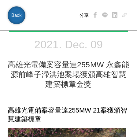
Back
分享
繁中
2021. Dec. 09
高雄光電備案容量達255MW 永鑫能
源前峰子滯洪池案場獲頒高雄智慧
建築標章金獎
高雄光電備案容量達255MW 21案獲頒智
慧建築標章